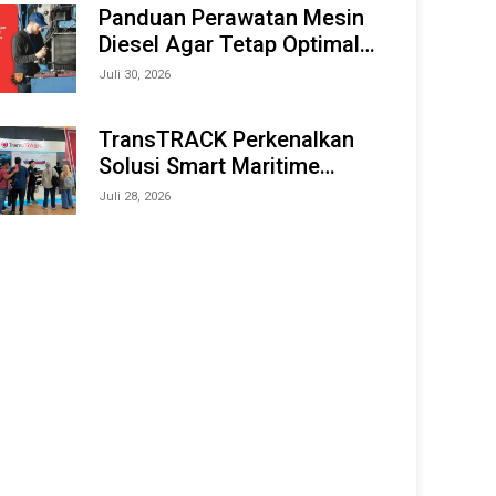
Offshore Expo (IMOX) 2026
Panduan Perawatan Mesin
Diesel Agar Tetap Optimal
dan Tahan Lama
Juli 30, 2026
TransTRACK Perkenalkan
Solusi Smart Maritime
Monitoring Berbasis AI dan
Juli 28, 2026
IoT di INAMARINE 2026