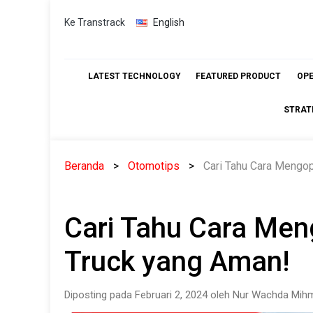
Skip
Ke Transtrack
English
to
content
LATEST TECHNOLOGY
FEATURED PRODUCT
OP
STRAT
Beranda
Otomotips
Cari Tahu Cara Mengo
Cari Tahu Cara Me
Truck yang Aman!
Diposting pada Februari 2, 2024 oleh Nur Wachda Mihm