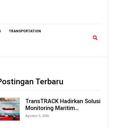
S
TRANSPORTATION
Postingan Terbaru
TransTRACK Hadirkan Solusi
Monitoring Maritim
Terintegrasi Berbasis AI &
Agustus 5, 2026
IoT di Indonesia Marine &