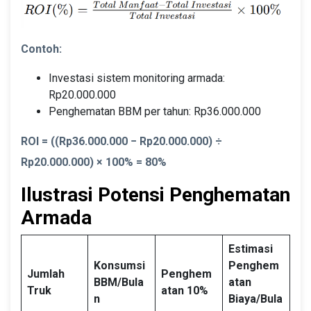
Contoh:
Investasi sistem monitoring armada:
Rp20.000.000
Penghematan BBM per tahun: Rp36.000.000
ROI = ((Rp36.000.000 − Rp20.000.000) ÷
Rp20.000.000) × 100% = 80%
Ilustrasi Potensi Penghematan
Armada
Estimasi
Konsumsi
Penghem
Jumlah
Penghem
BBM/Bula
atan
Truk
atan 10%
n
Biaya/Bula