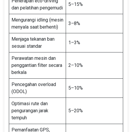
Penerapan eco-driving
5–15%
dan pelatihan pengemudi
Mengurangi idling (mesin
3–8%
menyala saat berhenti)
Menjaga tekanan ban
1–3%
sesuai standar
Perawatan mesin dan
penggantian filter secara
2–10%
berkala
Pencegahan overload
5–10%
(ODOL)
Optimasi rute dan
pengurangan jarak
5–20%
tempuh
Pemanfaatan GPS,