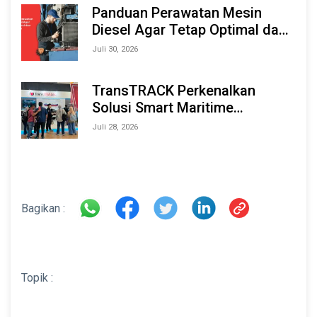
2026
Panduan Perawatan Mesin
Diesel Agar Tetap Optimal dan
Tahan Lama
Juli 30, 2026
TransTRACK Perkenalkan
Solusi Smart Maritime
Monitoring Berbasis AI dan IoT
Juli 28, 2026
di INAMARINE 2026
Bagikan :
Topik :