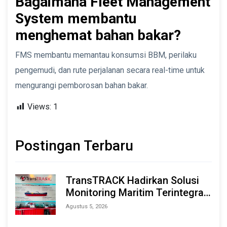
Bagaimana Fleet Management
System membantu
menghemat bahan bakar?
FMS membantu memantau konsumsi BBM, perilaku
pengemudi, dan rute perjalanan secara real-time untuk
mengurangi pemborosan bahan bakar.
Views:
1
Postingan Terbaru
TransTRACK Hadirkan Solusi
Monitoring Maritim Terintegrasi
Berbasis AI & IoT di Indonesia
Agustus 5, 2026
Marine & Offshore Expo (IMOX)