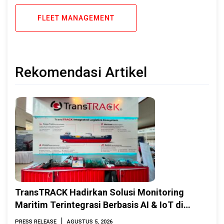
FLEET MANAGEMENT
Rekomendasi Artikel
TransTRACK Hadirkan Solusi Monitoring
Maritim Terintegrasi Berbasis AI & IoT di
Indonesia Marine & Offshore Expo (IMOX)
|
PRESS RELEASE
AGUSTUS 5, 2026