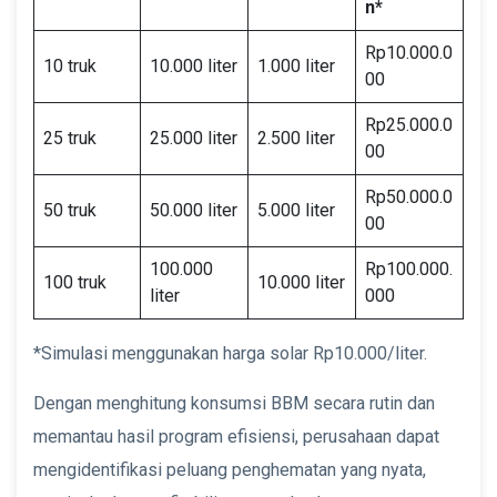
n*
Rp10.000.0
10 truk
10.000 liter
1.000 liter
00
Rp25.000.0
25 truk
25.000 liter
2.500 liter
00
Rp50.000.0
50 truk
50.000 liter
5.000 liter
00
100.000
Rp100.000.
100 truk
10.000 liter
liter
000
*Simulasi menggunakan harga solar Rp10.000/liter.
Dengan menghitung konsumsi BBM secara rutin dan
memantau hasil program efisiensi, perusahaan dapat
mengidentifikasi peluang penghematan yang nyata,