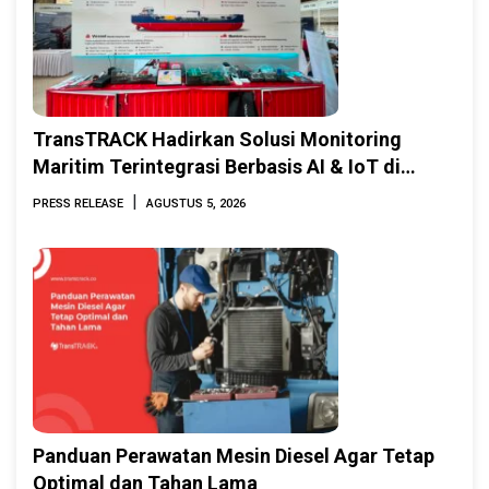
TransTRACK Hadirkan Solusi Monitoring
Maritim Terintegrasi Berbasis AI & IoT di
Indonesia Marine & Offshore Expo (IMOX)
|
PRESS RELEASE
AGUSTUS 5, 2026
2026
Panduan Perawatan Mesin Diesel Agar Tetap
Optimal dan Tahan Lama