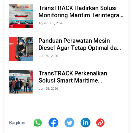
TransTRACK Hadirkan Solusi
Monitoring Maritim Terintegrasi
Berbasis AI & IoT di Indonesia
Agustus 5, 2026
Marine & Offshore Expo (IMOX)
2026
Panduan Perawatan Mesin
Diesel Agar Tetap Optimal dan
Tahan Lama
Juli 30, 2026
TransTRACK Perkenalkan
Solusi Smart Maritime
Monitoring Berbasis AI dan IoT
Juli 28, 2026
di INAMARINE 2026
Bagikan :