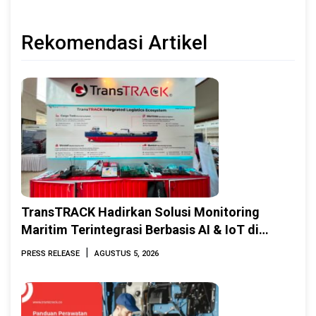
Rekomendasi Artikel
TransTRACK Hadirkan Solusi Monitoring
Maritim Terintegrasi Berbasis AI & IoT di
Indonesia Marine & Offshore Expo (IMOX)
|
PRESS RELEASE
AGUSTUS 5, 2026
2026