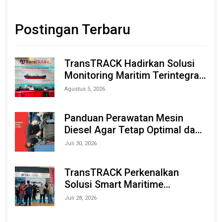
Postingan Terbaru
TransTRACK Hadirkan Solusi
Monitoring Maritim Terintegrasi
Berbasis AI & IoT di Indonesia
Agustus 5, 2026
Marine & Offshore Expo (IMOX)
2026
Panduan Perawatan Mesin
Diesel Agar Tetap Optimal dan
Tahan Lama
Juli 30, 2026
TransTRACK Perkenalkan
Solusi Smart Maritime
Monitoring Berbasis AI dan IoT
Juli 28, 2026
di INAMARINE 2026