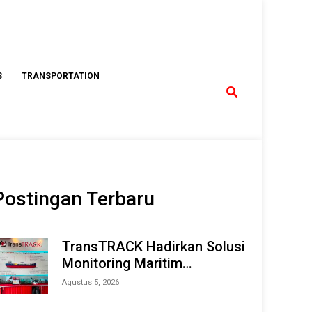
S
TRANSPORTATION
Postingan Terbaru
TransTRACK Hadirkan Solusi
Monitoring Maritim
Terintegrasi Berbasis AI &
Agustus 5, 2026
IoT di Indonesia Marine &