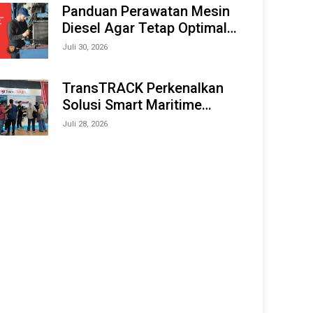
Offshore Expo (IMOX) 2026
Panduan Perawatan Mesin
Diesel Agar Tetap Optimal
dan Tahan Lama
Juli 30, 2026
TransTRACK Perkenalkan
Solusi Smart Maritime
Monitoring Berbasis AI dan
Juli 28, 2026
IoT di INAMARINE 2026