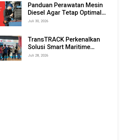
Offshore Expo (IMOX) 2026
Panduan Perawatan Mesin
Diesel Agar Tetap Optimal
dan Tahan Lama
Juli 30, 2026
TransTRACK Perkenalkan
Solusi Smart Maritime
Monitoring Berbasis AI dan
Juli 28, 2026
IoT di INAMARINE 2026