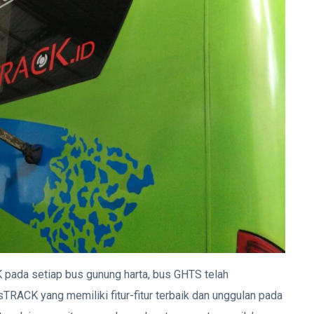
pada setiap bus gunung harta, bus GHTS telah
ACK yang memiliki fitur-fitur terbaik dan unggulan pada