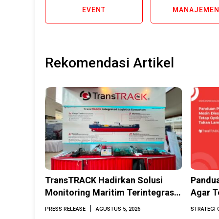
EVENT
MANAJEMEN
Rekomendasi Artikel
TransTRACK Hadirkan Solusi
Pandua
Monitoring Maritim Terintegrasi
Agar T
Berbasis AI & IoT di Indonesia
Lama
|
PRESS RELEASE
AGUSTUS 5, 2026
STRATEGI 
Marine & Offshore Expo (IMOX)