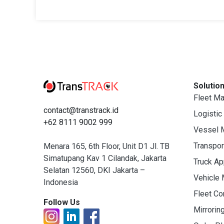
2026
Solutio
Fleet M
contact@transtrack.id
Logistic
+62 8111 9002 999
Vessel 
Transpo
Menara 165, 6th Floor, Unit D1 Jl. TB
Simatupang Kav 1 Cilandak, Jakarta
Truck A
Selatan 12560, DKI Jakarta –
Vehicle
Indonesia
Fleet C
Follow Us
Mirrorin