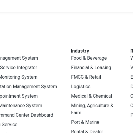
n
Industry
anagement System
Food & Beverage
W
 Service Integrator
Financial & Leasing
V
Monitoring System
FMCG & Retail
E
rtation Management System
Logistics
D
ppointment System
Medical & Chemical
C
 Maintenance System
Mining, Agriculture &
C
Farm
ommand Center Dashboard
P
Port & Marine
g Service
Rental & Dealer