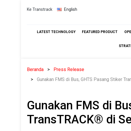
Skip
Ke Transtrack
English
to
content
LATEST TECHNOLOGY
FEATURED PRODUCT
OP
STRAT
Beranda
Press Release
Gunakan FMS di Bus, GHTS Pasang Stiker Tr
Gunakan FMS di Bus
TransTRACK® di Se