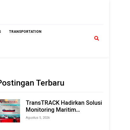
S
TRANSPORTATION
Postingan Terbaru
TransTRACK Hadirkan Solusi
Monitoring Maritim
Terintegrasi Berbasis AI &
Agustus 5, 2026
IoT di Indonesia Marine &