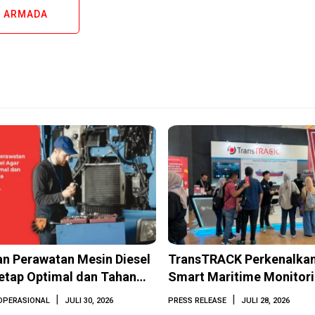
 ARMADA
n Perawatan Mesin Diesel
TransTRACK Perkenalkan
etap Optimal dan Tahan
Smart Maritime Monitor
Berbasis AI dan IoT di 
|
|
OPERASIONAL
JULI 30, 2026
PRESS RELEASE
JULI 28, 2026
2026