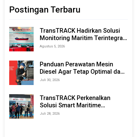
Postingan Terbaru
TransTRACK Hadirkan Solusi
Monitoring Maritim Terintegrasi
Berbasis AI & IoT di Indonesia
Agustus 5, 2026
Marine & Offshore Expo (IMOX)
2026
Panduan Perawatan Mesin
Diesel Agar Tetap Optimal dan
Tahan Lama
Juli 30, 2026
TransTRACK Perkenalkan
Solusi Smart Maritime
Monitoring Berbasis AI dan IoT
Juli 28, 2026
di INAMARINE 2026