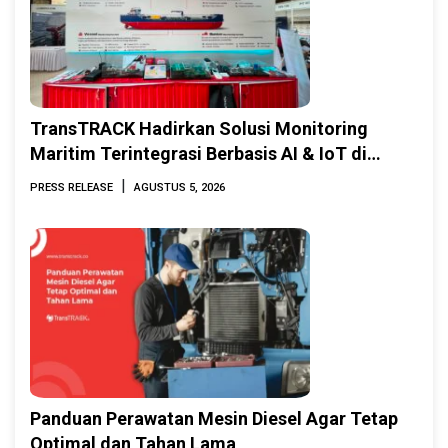
TransTRACK Hadirkan Solusi Monitoring
Maritim Terintegrasi Berbasis AI & IoT di
Indonesia Marine & Offshore Expo (IMOX)
|
PRESS RELEASE
AGUSTUS 5, 2026
2026
Panduan Perawatan Mesin Diesel Agar Tetap
Optimal dan Tahan Lama