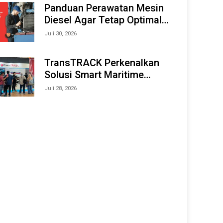
Offshore Expo (IMOX) 2026
Panduan Perawatan Mesin
Diesel Agar Tetap Optimal
dan Tahan Lama
Juli 30, 2026
TransTRACK Perkenalkan
Solusi Smart Maritime
Monitoring Berbasis AI dan
Juli 28, 2026
IoT di INAMARINE 2026