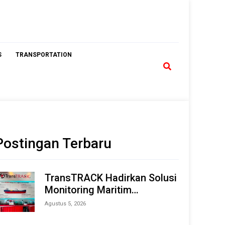
S
TRANSPORTATION
Postingan Terbaru
TransTRACK Hadirkan Solusi
Monitoring Maritim
Terintegrasi Berbasis AI &
Agustus 5, 2026
IoT di Indonesia Marine &