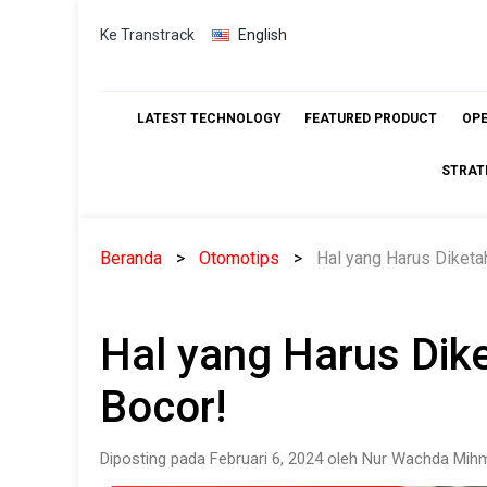
Skip
Ke Transtrack
English
to
content
LATEST TECHNOLOGY
FEATURED PRODUCT
OP
STRAT
Beranda
Otomotips
Hal yang Harus Diketa
Hal yang Harus Dik
Bocor!
Diposting pada Februari 6, 2024 oleh Nur Wachda Mihm