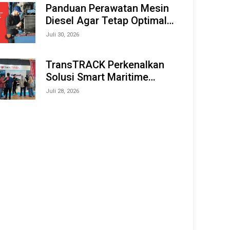
Offshore Expo (IMOX) 2026
Panduan Perawatan Mesin
Diesel Agar Tetap Optimal
dan Tahan Lama
Juli 30, 2026
TransTRACK Perkenalkan
Solusi Smart Maritime
Monitoring Berbasis AI dan
Juli 28, 2026
IoT di INAMARINE 2026