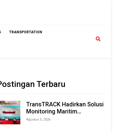
S
TRANSPORTATION
Postingan Terbaru
TransTRACK Hadirkan Solusi
Monitoring Maritim
Terintegrasi Berbasis AI &
Agustus 5, 2026
IoT di Indonesia Marine &