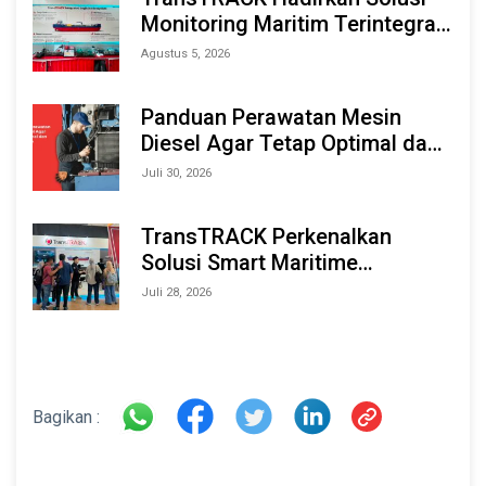
Monitoring Maritim Terintegrasi
Berbasis AI & IoT di Indonesia
Agustus 5, 2026
Marine & Offshore Expo (IMOX)
2026
Panduan Perawatan Mesin
Diesel Agar Tetap Optimal dan
Tahan Lama
Juli 30, 2026
TransTRACK Perkenalkan
Solusi Smart Maritime
Monitoring Berbasis AI dan IoT
Juli 28, 2026
di INAMARINE 2026
Bagikan :