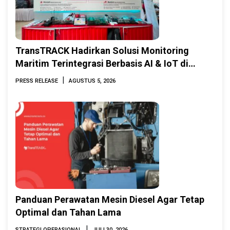
TransTRACK Hadirkan Solusi Monitoring
Maritim Terintegrasi Berbasis AI & IoT di
Indonesia Marine & Offshore Expo (IMOX)
|
PRESS RELEASE
AGUSTUS 5, 2026
2026
Panduan Perawatan Mesin Diesel Agar Tetap
Optimal dan Tahan Lama
|
STRATEGI OPERASIONAL
JULI 30, 2026