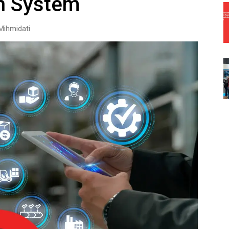
h System
Mihmidati