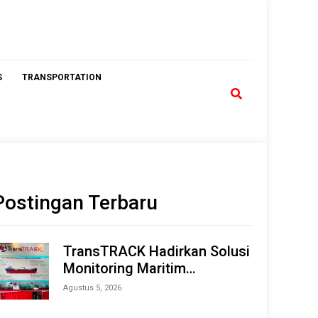
S
TRANSPORTATION
Postingan Terbaru
TransTRACK Hadirkan Solusi
Monitoring Maritim
Terintegrasi Berbasis AI &
Agustus 5, 2026
IoT di Indonesia Marine &