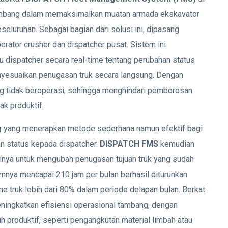
tambang dalam memaksimalkan muatan armada ekskavator
eluruhan. Sebagai bagian dari solusi ini, dipasang
rator crusher dan dispatcher pusat. Sistem ini
 dispatcher secara real-time tentang perubahan status
nyesuaikan penugasan truk secara langsung. Dengan
dang tidak beroperasi, sehingga menghindari pemborosan
ak produktif.
g
yang menerapkan metode sederhana namun efektif bagi
n status kepada dispatcher.
DISPATCH FMS
kemudian
nya untuk mengubah penugasan tujuan truk yang sudah
lumnya mencapai 210 jam per bulan berhasil diturunkan
me truk lebih dari 80% dalam periode delapan bulan. Berkat
eningkatkan efisiensi operasional tambang, dengan
ih produktif, seperti pengangkutan material limbah atau