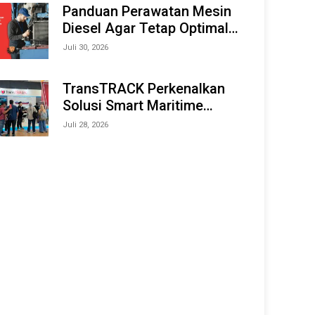
Offshore Expo (IMOX) 2026
Panduan Perawatan Mesin
Diesel Agar Tetap Optimal
dan Tahan Lama
Juli 30, 2026
TransTRACK Perkenalkan
Solusi Smart Maritime
Monitoring Berbasis AI dan
Juli 28, 2026
IoT di INAMARINE 2026