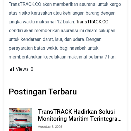
TransTRACK.CO akan memberikan asuransi untuk kargo
atas risiko kerusakan atau kehilangan barang dengan
jangka waktu maksimal 12 bulan.
TransTRACK.CO
sendiri akan memberikan asuransi ini dalam cakupan
untuk kendaraan darat, laut, dan udara. Dengan
persyaratan batas waktu bagi nasabah untuk
memberitahukan kecelakaan maksimal selama 7 hari.
Views:
0
Postingan Terbaru
TransTRACK Hadirkan Solusi
Monitoring Maritim Terintegrasi
Berbasis AI & IoT di Indonesia
Agustus 5, 2026