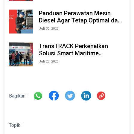
Marine & Offshore Expo (IMOX)
2026
Panduan Perawatan Mesin
Diesel Agar Tetap Optimal dan
Tahan Lama
Juli 30, 2026
TransTRACK Perkenalkan
Solusi Smart Maritime
Monitoring Berbasis AI dan IoT
Juli 28, 2026
di INAMARINE 2026
Bagikan :
Topik :