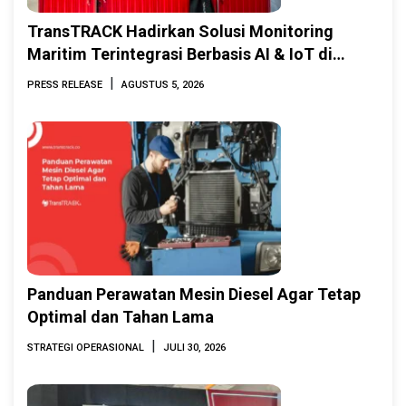
TransTRACK Hadirkan Solusi Monitoring
Maritim Terintegrasi Berbasis AI & IoT di
Indonesia Marine & Offshore Expo (IMOX)
|
PRESS RELEASE
AGUSTUS 5, 2026
2026
Panduan Perawatan Mesin Diesel Agar Tetap
Optimal dan Tahan Lama
|
STRATEGI OPERASIONAL
JULI 30, 2026