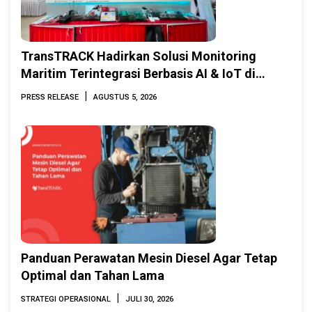
TransTRACK Hadirkan Solusi Monitoring
Maritim Terintegrasi Berbasis AI & IoT di
Indonesia Marine & Offshore Expo (IMOX)
|
PRESS RELEASE
AGUSTUS 5, 2026
2026
Panduan Perawatan Mesin Diesel Agar Tetap
Optimal dan Tahan Lama
|
STRATEGI OPERASIONAL
JULI 30, 2026