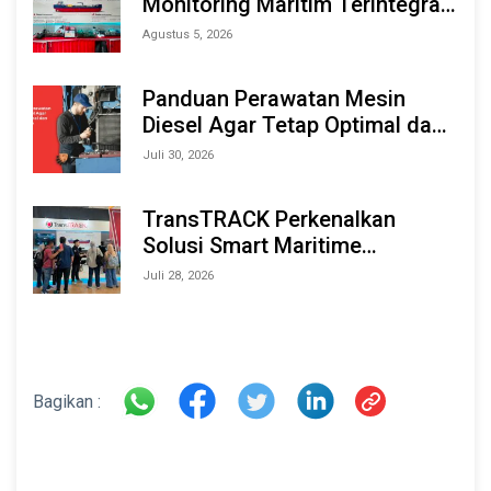
Monitoring Maritim Terintegrasi
Berbasis AI & IoT di Indonesia
Agustus 5, 2026
Marine & Offshore Expo (IMOX)
2026
Panduan Perawatan Mesin
Diesel Agar Tetap Optimal dan
Tahan Lama
Juli 30, 2026
TransTRACK Perkenalkan
Solusi Smart Maritime
Monitoring Berbasis AI dan IoT
Juli 28, 2026
di INAMARINE 2026
Bagikan :