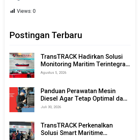
Views:
0
Postingan Terbaru
TransTRACK Hadirkan Solusi
Monitoring Maritim Terintegrasi
Berbasis AI & IoT di Indonesia
Agustus 5, 2026
Marine & Offshore Expo (IMOX)
2026
Panduan Perawatan Mesin
Diesel Agar Tetap Optimal dan
Tahan Lama
Juli 30, 2026
TransTRACK Perkenalkan
Solusi Smart Maritime