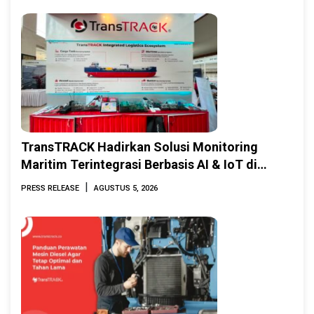
TransTRACK Hadirkan Solusi Monitoring
Maritim Terintegrasi Berbasis AI & IoT di
Indonesia Marine & Offshore Expo (IMOX)
|
PRESS RELEASE
AGUSTUS 5, 2026
2026