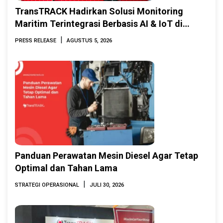
TransTRACK Hadirkan Solusi Monitoring
Maritim Terintegrasi Berbasis AI & IoT di
Indonesia Marine & Offshore Expo (IMOX)
|
PRESS RELEASE
AGUSTUS 5, 2026
2026
Panduan Perawatan Mesin Diesel Agar Tetap
Optimal dan Tahan Lama
|
STRATEGI OPERASIONAL
JULI 30, 2026