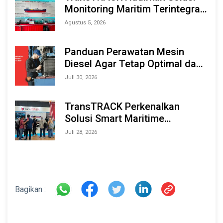
Monitoring Maritim Terintegrasi
Berbasis AI & IoT di Indonesia
Agustus 5, 2026
Marine & Offshore Expo (IMOX)
2026
Panduan Perawatan Mesin
Diesel Agar Tetap Optimal dan
Tahan Lama
Juli 30, 2026
TransTRACK Perkenalkan
Solusi Smart Maritime
Monitoring Berbasis AI dan IoT
Juli 28, 2026
di INAMARINE 2026
Bagikan :