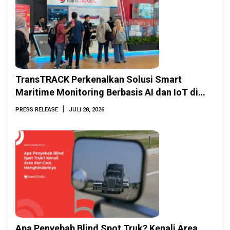
TransTRACK Perkenalkan Solusi Smart
Maritime Monitoring Berbasis AI dan IoT di
INAMARINE 2026
|
PRESS RELEASE
JULI 28, 2026
Apa Penyebab Blind Spot Truk? Kenali Area