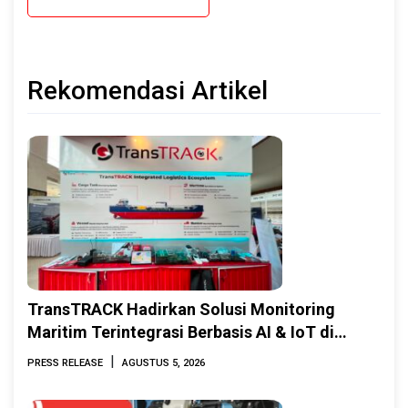
Rekomendasi Artikel
TransTRACK Hadirkan Solusi Monitoring
Maritim Terintegrasi Berbasis AI & IoT di
Indonesia Marine & Offshore Expo (IMOX)
|
PRESS RELEASE
AGUSTUS 5, 2026
2026