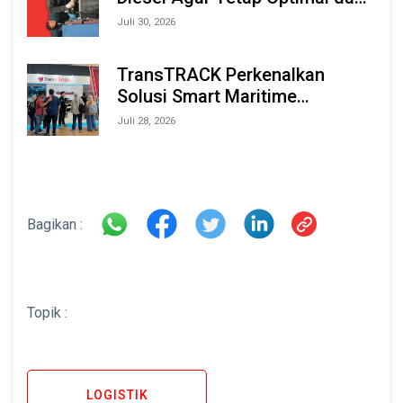
Tahan Lama
Juli 30, 2026
TransTRACK Perkenalkan
Solusi Smart Maritime
Monitoring Berbasis AI dan IoT
Juli 28, 2026
di INAMARINE 2026
Bagikan :
Topik :
LOGISTIK