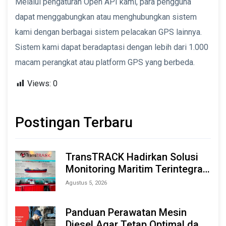
Melalui pengaturan Open API kami, para pengguna
dapat menggabungkan atau menghubungkan sistem
kami dengan berbagai sistem pelacakan GPS lainnya.
Sistem kami dapat beradaptasi dengan lebih dari 1.000
macam perangkat atau platform GPS yang berbeda.
Views:
0
Postingan Terbaru
TransTRACK Hadirkan Solusi
Monitoring Maritim Terintegrasi
Berbasis AI & IoT di Indonesia
Agustus 5, 2026
Marine & Offshore Expo (IMOX)
2026
Panduan Perawatan Mesin
Diesel Agar Tetap Optimal dan