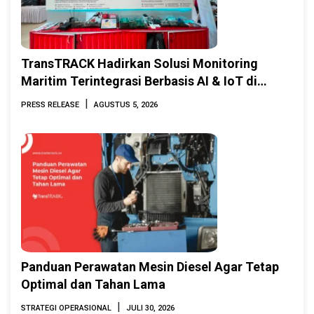
TransTRACK Hadirkan Solusi Monitoring
Maritim Terintegrasi Berbasis AI & IoT di
Indonesia Marine & Offshore Expo (IMOX)
|
PRESS RELEASE
AGUSTUS 5, 2026
2026
Panduan Perawatan Mesin Diesel Agar Tetap
Optimal dan Tahan Lama
|
STRATEGI OPERASIONAL
JULI 30, 2026