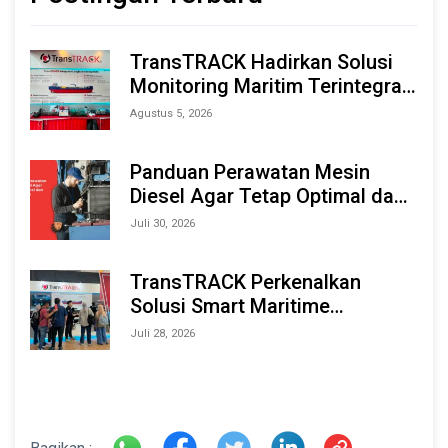
TransTRACK Hadirkan Solusi
Monitoring Maritim Terintegrasi
Berbasis AI & IoT di Indonesia
Agustus 5, 2026
Marine & Offshore Expo (IMOX)
2026
Panduan Perawatan Mesin
Diesel Agar Tetap Optimal dan
Tahan Lama
Juli 30, 2026
TransTRACK Perkenalkan
Solusi Smart Maritime
Monitoring Berbasis AI dan IoT
Juli 28, 2026
di INAMARINE 2026