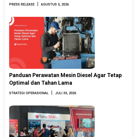
Indonesia Marine & Offshore Expo (IMOX)
|
PRESS RELEASE
AGUSTUS 5, 2026
2026
Panduan Perawatan Mesin Diesel Agar Tetap
Optimal dan Tahan Lama
|
STRATEGI OPERASIONAL
JULI 30, 2026