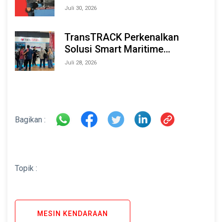
Tahan Lama
Juli 30, 2026
TransTRACK Perkenalkan
Solusi Smart Maritime
Monitoring Berbasis AI dan IoT
Juli 28, 2026
di INAMARINE 2026
Bagikan :
Topik :
MESIN KENDARAAN