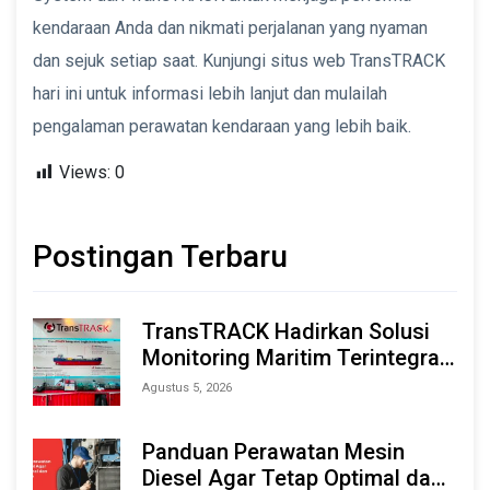
kendaraan Anda dan nikmati perjalanan yang nyaman
dan sejuk setiap saat. Kunjungi situs web TransTRACK
hari ini untuk informasi lebih lanjut dan mulailah
pengalaman perawatan kendaraan yang lebih baik.
Views:
0
Postingan Terbaru
TransTRACK Hadirkan Solusi
Monitoring Maritim Terintegrasi
Berbasis AI & IoT di Indonesia
Agustus 5, 2026
Marine & Offshore Expo (IMOX)
2026
Panduan Perawatan Mesin
Diesel Agar Tetap Optimal dan