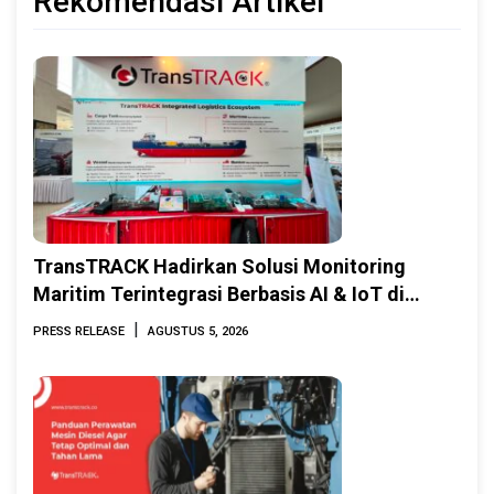
Rekomendasi Artikel
TransTRACK Hadirkan Solusi Monitoring
Maritim Terintegrasi Berbasis AI & IoT di
Indonesia Marine & Offshore Expo (IMOX)
|
PRESS RELEASE
AGUSTUS 5, 2026
2026