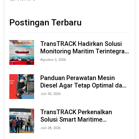
Postingan Terbaru
TransTRACK Hadirkan Solusi
Monitoring Maritim Terintegrasi
Berbasis AI & IoT di Indonesia
Agustus 5, 2026
Marine & Offshore Expo (IMOX)
2026
Panduan Perawatan Mesin
Diesel Agar Tetap Optimal dan
Tahan Lama
Juli 30, 2026
TransTRACK Perkenalkan
Solusi Smart Maritime
Monitoring Berbasis AI dan IoT
Juli 28, 2026
di INAMARINE 2026