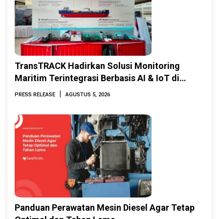
TransTRACK Hadirkan Solusi Monitoring
Maritim Terintegrasi Berbasis AI & IoT di
Indonesia Marine & Offshore Expo (IMOX)
|
PRESS RELEASE
AGUSTUS 5, 2026
2026
Panduan Perawatan Mesin Diesel Agar Tetap