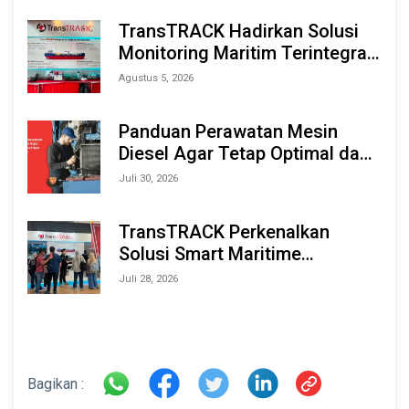
TransTRACK Hadirkan Solusi
Monitoring Maritim Terintegrasi
Berbasis AI & IoT di Indonesia
Agustus 5, 2026
Marine & Offshore Expo (IMOX)
2026
Panduan Perawatan Mesin
Diesel Agar Tetap Optimal dan
Tahan Lama
Juli 30, 2026
TransTRACK Perkenalkan
Solusi Smart Maritime
Monitoring Berbasis AI dan IoT
Juli 28, 2026
di INAMARINE 2026
Bagikan :