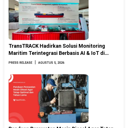
TransTRACK Hadirkan Solusi Monitoring
Maritim Terintegrasi Berbasis AI & IoT di
Indonesia Marine & Offshore Expo (IMOX)
|
PRESS RELEASE
AGUSTUS 5, 2026
2026