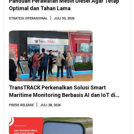
Panduan Perawatan Mesin Diesel Agar Tetap
Optimal dan Tahan Lama
|
STRATEGI OPERASIONAL
JULI 30, 2026
TransTRACK Perkenalkan Solusi Smart
Maritime Monitoring Berbasis AI dan IoT di
INAMARINE 2026
|
PRESS RELEASE
JULI 28, 2026