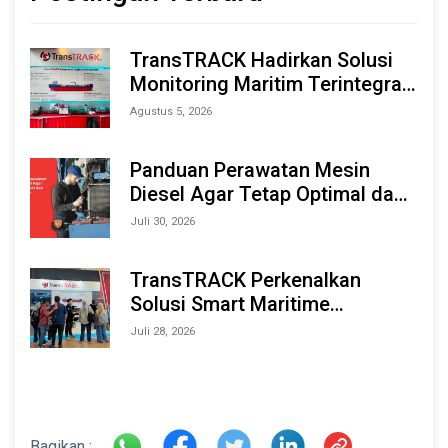
TransTRACK Hadirkan Solusi
Monitoring Maritim Terintegrasi
Berbasis AI & IoT di Indonesia
Agustus 5, 2026
Marine & Offshore Expo (IMOX)
2026
Panduan Perawatan Mesin
Diesel Agar Tetap Optimal dan
Tahan Lama
Juli 30, 2026
TransTRACK Perkenalkan
Solusi Smart Maritime
Monitoring Berbasis AI dan IoT
Juli 28, 2026
di INAMARINE 2026
Bagikan :