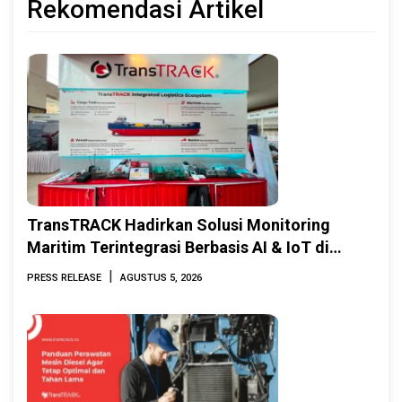
Rekomendasi Artikel
TransTRACK Hadirkan Solusi Monitoring
Maritim Terintegrasi Berbasis AI & IoT di
Indonesia Marine & Offshore Expo (IMOX)
|
PRESS RELEASE
AGUSTUS 5, 2026
2026