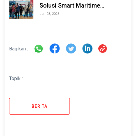
Solusi Smart Maritime
Monitoring Berbasis AI dan IoT
Juli 28, 2026
di INAMARINE 2026
Bagikan :
Topik :
BERITA