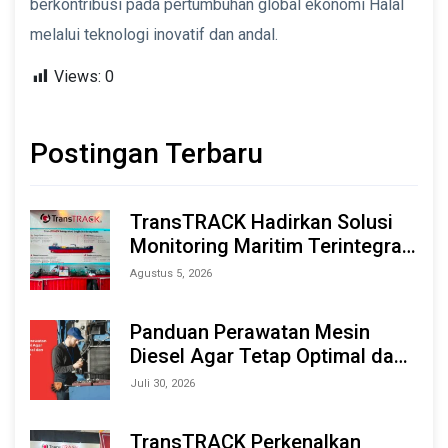
berkontribusi pada pertumbuhan global ekonomi Halal
melalui teknologi inovatif dan andal.
Views:
0
Postingan Terbaru
TransTRACK Hadirkan Solusi
Monitoring Maritim Terintegrasi
Berbasis AI & IoT di Indonesia
Agustus 5, 2026
Marine & Offshore Expo (IMOX)
2026
Panduan Perawatan Mesin
Diesel Agar Tetap Optimal dan
Tahan Lama
Juli 30, 2026
TransTRACK Perkenalkan