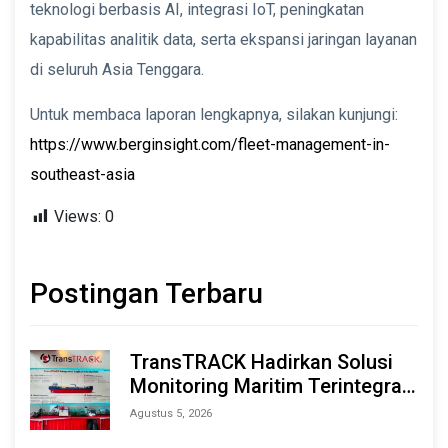
teknologi berbasis AI, integrasi IoT, peningkatan
kapabilitas analitik data, serta ekspansi jaringan layanan
di seluruh Asia Tenggara.
Untuk membaca laporan lengkapnya, silakan kunjungi:
https://www.berginsight.com/fleet-management-in-
southeast-asia
Views:
0
Postingan Terbaru
TransTRACK Hadirkan Solusi
Monitoring Maritim Terintegrasi
Berbasis AI & IoT di Indonesia
Agustus 5, 2026
Marine & Offshore Expo (IMOX)