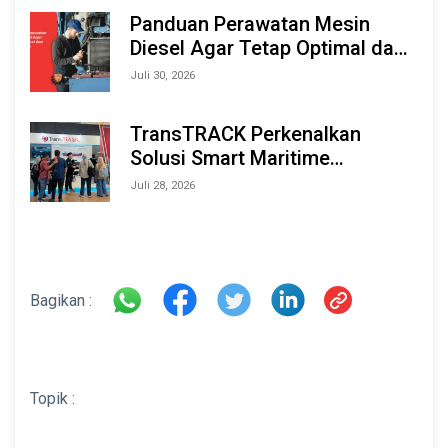
2026
Panduan Perawatan Mesin
Diesel Agar Tetap Optimal dan
Tahan Lama
Juli 30, 2026
TransTRACK Perkenalkan
Solusi Smart Maritime
Monitoring Berbasis AI dan IoT
Juli 28, 2026
di INAMARINE 2026
Bagikan :
Topik :