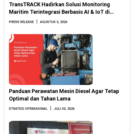
TransTRACK Hadirkan Solusi Monitoring
Maritim Terintegrasi Berbasis AI & IoT di
Indonesia Marine & Offshore Expo (IMOX)
|
PRESS RELEASE
AGUSTUS 5, 2026
2026
Panduan Perawatan Mesin Diesel Agar Tetap
Optimal dan Tahan Lama
|
STRATEGI OPERASIONAL
JULI 30, 2026