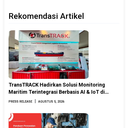
Rekomendasi Artikel
TransTRACK Hadirkan Solusi Monitoring
Maritim Terintegrasi Berbasis AI & IoT di
Indonesia Marine & Offshore Expo (IMOX)
|
PRESS RELEASE
AGUSTUS 5, 2026
2026