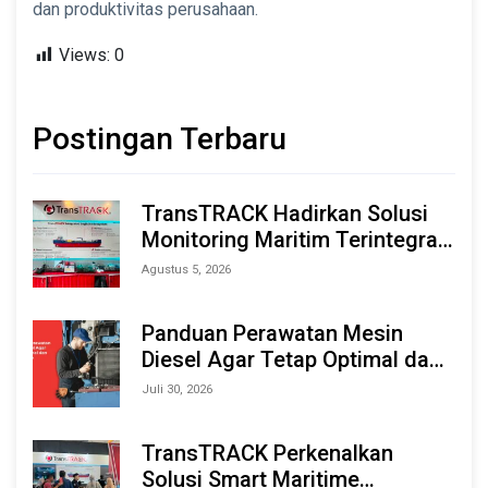
dan produktivitas perusahaan.
Views:
0
Postingan Terbaru
TransTRACK Hadirkan Solusi
Monitoring Maritim Terintegrasi
Berbasis AI & IoT di Indonesia
Agustus 5, 2026
Marine & Offshore Expo (IMOX)
2026
Panduan Perawatan Mesin
Diesel Agar Tetap Optimal dan
Tahan Lama
Juli 30, 2026
TransTRACK Perkenalkan
Solusi Smart Maritime