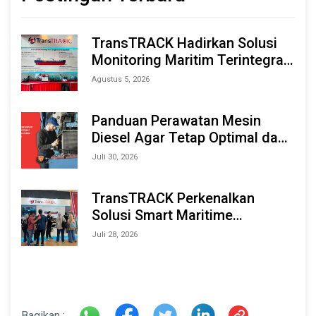
TransTRACK Hadirkan Solusi
Monitoring Maritim Terintegrasi
Berbasis AI & IoT di Indonesia
Agustus 5, 2026
Marine & Offshore Expo (IMOX)
2026
Panduan Perawatan Mesin
Diesel Agar Tetap Optimal dan
Tahan Lama
Juli 30, 2026
TransTRACK Perkenalkan
Solusi Smart Maritime
Monitoring Berbasis AI dan IoT
Juli 28, 2026
di INAMARINE 2026
Bagikan :