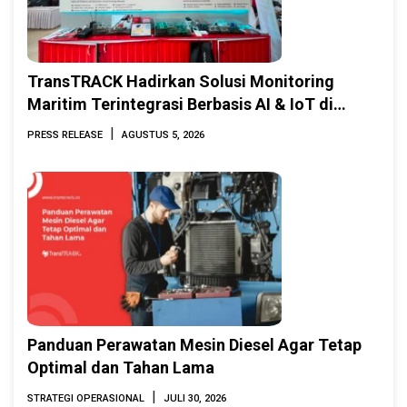
TransTRACK Hadirkan Solusi Monitoring
Maritim Terintegrasi Berbasis AI & IoT di
Indonesia Marine & Offshore Expo (IMOX)
|
PRESS RELEASE
AGUSTUS 5, 2026
2026
Panduan Perawatan Mesin Diesel Agar Tetap
Optimal dan Tahan Lama
|
STRATEGI OPERASIONAL
JULI 30, 2026