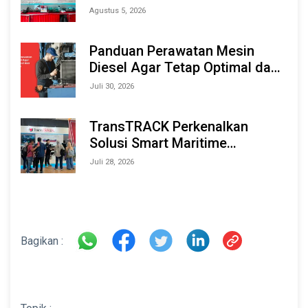
Berbasis AI & IoT di Indonesia
Agustus 5, 2026
Marine & Offshore Expo (IMOX)
2026
Panduan Perawatan Mesin
Diesel Agar Tetap Optimal dan
Tahan Lama
Juli 30, 2026
TransTRACK Perkenalkan
Solusi Smart Maritime
Monitoring Berbasis AI dan IoT
Juli 28, 2026
di INAMARINE 2026
Bagikan :