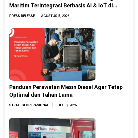
Maritim Terintegrasi Berbasis AI & IoT di
Indonesia Marine & Offshore Expo (IMOX)
|
PRESS RELEASE
AGUSTUS 5, 2026
2026
Panduan Perawatan Mesin Diesel Agar Tetap
Optimal dan Tahan Lama
|
STRATEGI OPERASIONAL
JULI 30, 2026