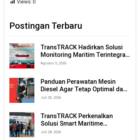
Views:
0
Postingan Terbaru
TransTRACK Hadirkan Solusi
Monitoring Maritim Terintegrasi
Berbasis AI & IoT di Indonesia
Agustus 5, 2026
Marine & Offshore Expo (IMOX)
2026
Panduan Perawatan Mesin
Diesel Agar Tetap Optimal dan
Tahan Lama
Juli 30, 2026
TransTRACK Perkenalkan
Solusi Smart Maritime
Monitoring Berbasis AI dan IoT
Juli 28, 2026
di INAMARINE 2026