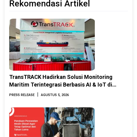
Rekomendasi Artikel
TransTRACK Hadirkan Solusi Monitoring
Maritim Terintegrasi Berbasis AI & IoT di
Indonesia Marine & Offshore Expo (IMOX)
|
PRESS RELEASE
AGUSTUS 5, 2026
2026