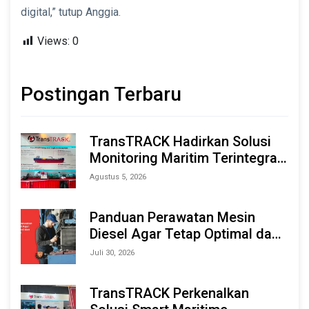
digital,” tutup Anggia.
Views:
0
Postingan Terbaru
TransTRACK Hadirkan Solusi
Monitoring Maritim Terintegrasi
Berbasis AI & IoT di Indonesia
Agustus 5, 2026
Marine & Offshore Expo (IMOX)
2026
Panduan Perawatan Mesin
Diesel Agar Tetap Optimal dan
Tahan Lama
Juli 30, 2026
TransTRACK Perkenalkan