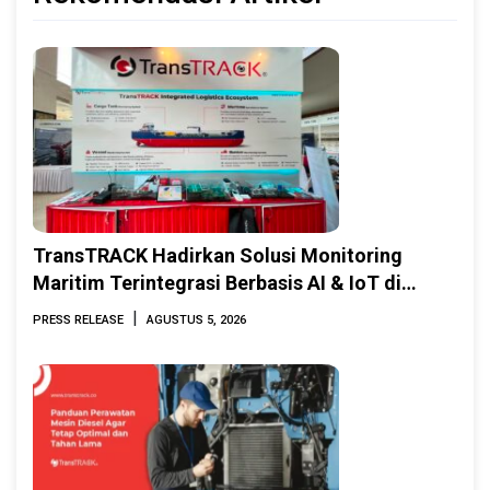
TransTRACK Hadirkan Solusi Monitoring
Maritim Terintegrasi Berbasis AI & IoT di
Indonesia Marine & Offshore Expo (IMOX)
|
PRESS RELEASE
AGUSTUS 5, 2026
2026