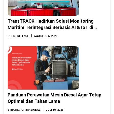
TransTRACK Hadirkan Solusi Monitoring
Maritim Terintegrasi Berbasis AI & IoT di
Indonesia Marine & Offshore Expo (IMOX)
|
PRESS RELEASE
AGUSTUS 5, 2026
2026
Panduan Perawatan Mesin Diesel Agar Tetap
Optimal dan Tahan Lama
|
STRATEGI OPERASIONAL
JULI 30, 2026