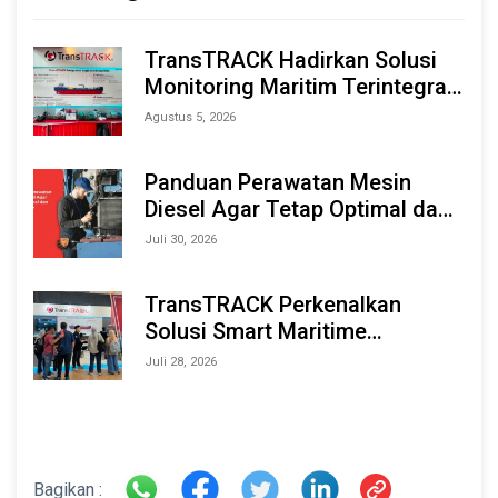
TransTRACK Hadirkan Solusi
Monitoring Maritim Terintegrasi
Berbasis AI & IoT di Indonesia
Agustus 5, 2026
Marine & Offshore Expo (IMOX)
2026
Panduan Perawatan Mesin
Diesel Agar Tetap Optimal dan
Tahan Lama
Juli 30, 2026
TransTRACK Perkenalkan
Solusi Smart Maritime
Monitoring Berbasis AI dan IoT
Juli 28, 2026
di INAMARINE 2026
Bagikan :