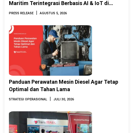
Maritim Terintegrasi Berbasis AI & IoT di
Indonesia Marine & Offshore Expo (IMOX)
|
PRESS RELEASE
AGUSTUS 5, 2026
2026
Panduan Perawatan Mesin Diesel Agar Tetap
Optimal dan Tahan Lama
|
STRATEGI OPERASIONAL
JULI 30, 2026