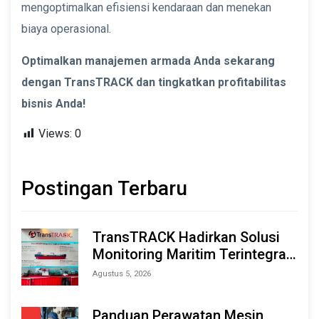
mengoptimalkan efisiensi kendaraan dan menekan
biaya operasional.
Optimalkan manajemen armada Anda sekarang
dengan TransTRACK dan tingkatkan profitabilitas
bisnis Anda!
Views:
0
Postingan Terbaru
TransTRACK Hadirkan Solusi
Monitoring Maritim Terintegrasi
Berbasis AI & IoT di Indonesia
Agustus 5, 2026
Marine & Offshore Expo (IMOX)
2026
Panduan Perawatan Mesin