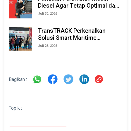
Diesel Agar Tetap Optimal dan
Tahan Lama
Juli 30, 2026
TransTRACK Perkenalkan
Solusi Smart Maritime
Monitoring Berbasis AI dan IoT
Juli 28, 2026
di INAMARINE 2026
Bagikan :
Topik :