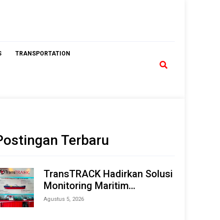
S
TRANSPORTATION
Postingan Terbaru
TransTRACK Hadirkan Solusi
Monitoring Maritim
Terintegrasi Berbasis AI &
Agustus 5, 2026
IoT di Indonesia Marine &