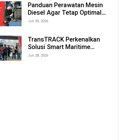
Offshore Expo (IMOX) 2026
Panduan Perawatan Mesin
Diesel Agar Tetap Optimal
dan Tahan Lama
Juli 30, 2026
TransTRACK Perkenalkan
Solusi Smart Maritime
Monitoring Berbasis AI dan
Juli 28, 2026
IoT di INAMARINE 2026