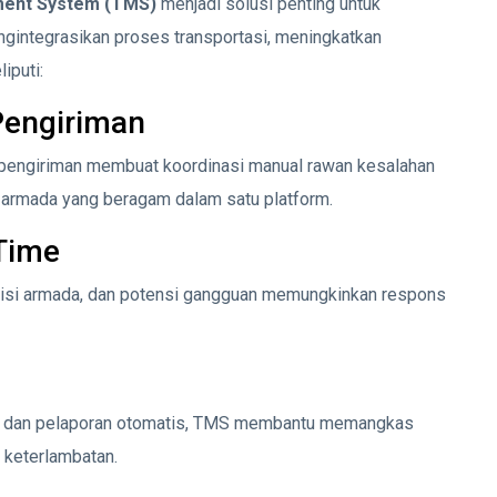
ment System (TMS)
menjadi solusi penting untuk
gintegrasikan proses transportasi, meningkatkan
iputi:
Pengiriman
a pengiriman membuat koordinasi manual rawan kesalahan
armada yang beragam dalam satu platform.
Time
ndisi armada, dan potensi gangguan memungkinkan respons
ik, dan pelaporan otomatis, TMS membantu memangkas
i keterlambatan.