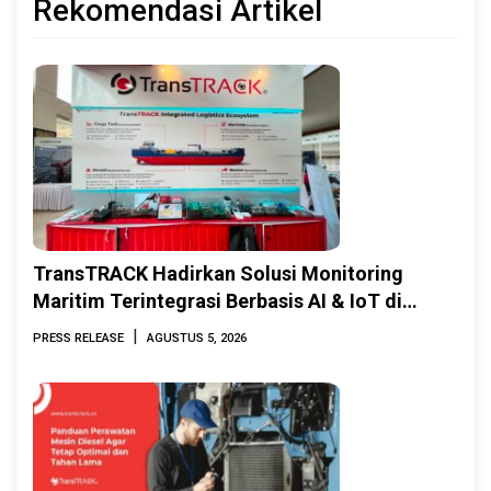
Rekomendasi Artikel
TransTRACK Hadirkan Solusi Monitoring
Maritim Terintegrasi Berbasis AI & IoT di
Indonesia Marine & Offshore Expo (IMOX)
|
PRESS RELEASE
AGUSTUS 5, 2026
2026