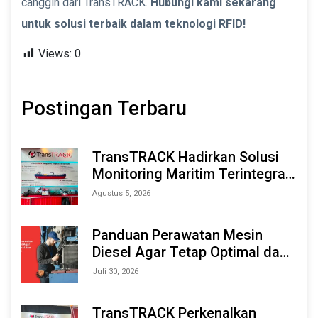
canggih dari TransTRACK.
Hubungi kami sekarang
untuk solusi terbaik dalam teknologi RFID!
Views:
0
Postingan Terbaru
TransTRACK Hadirkan Solusi
Monitoring Maritim Terintegrasi
Berbasis AI & IoT di Indonesia
Agustus 5, 2026
Marine & Offshore Expo (IMOX)
2026
Panduan Perawatan Mesin
Diesel Agar Tetap Optimal dan
Tahan Lama
Juli 30, 2026
TransTRACK Perkenalkan