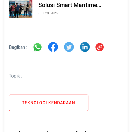
Solusi Smart Maritime
Monitoring Berbasis AI dan IoT
Juli 28, 2026
di INAMARINE 2026
Bagikan :
Topik :
TEKNOLOGI KENDARAAN