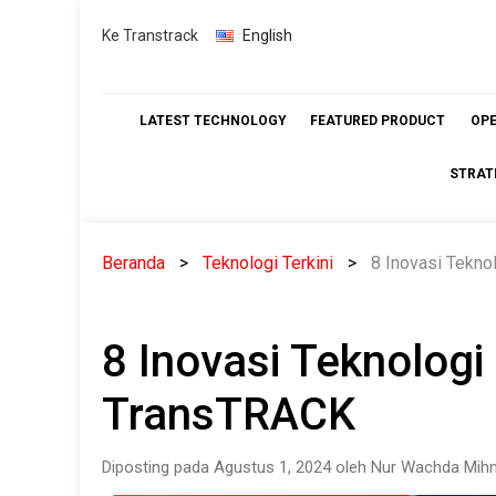
Skip
Ke Transtrack
English
to
content
LATEST TECHNOLOGY
FEATURED PRODUCT
OP
STRAT
Beranda
Teknologi Terkini
8 Inovasi Tekno
8 Inovasi Teknologi
TransTRACK
Diposting pada Agustus 1, 2024 oleh Nur Wachda Mihm