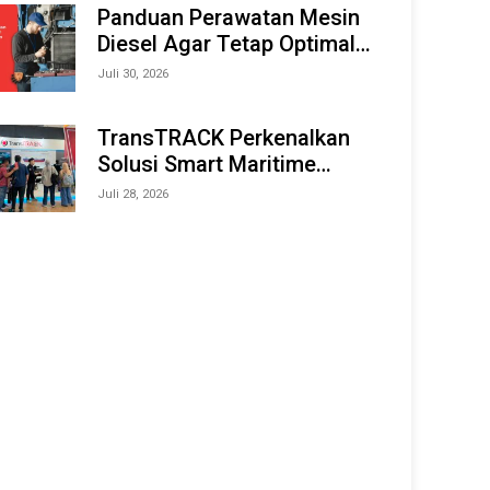
Offshore Expo (IMOX) 2026
Panduan Perawatan Mesin
Diesel Agar Tetap Optimal
dan Tahan Lama
Juli 30, 2026
TransTRACK Perkenalkan
Solusi Smart Maritime
Monitoring Berbasis AI dan
Juli 28, 2026
IoT di INAMARINE 2026