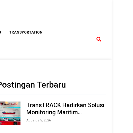
S
TRANSPORTATION
Postingan Terbaru
TransTRACK Hadirkan Solusi
Monitoring Maritim
Terintegrasi Berbasis AI &
Agustus 5, 2026
IoT di Indonesia Marine &