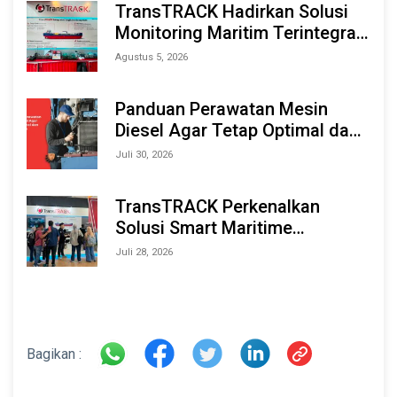
TransTRACK Hadirkan Solusi
Monitoring Maritim Terintegrasi
Berbasis AI & IoT di Indonesia
Agustus 5, 2026
Marine & Offshore Expo (IMOX)
2026
Panduan Perawatan Mesin
Diesel Agar Tetap Optimal dan
Tahan Lama
Juli 30, 2026
TransTRACK Perkenalkan
Solusi Smart Maritime
Monitoring Berbasis AI dan IoT
Juli 28, 2026
di INAMARINE 2026
Bagikan :