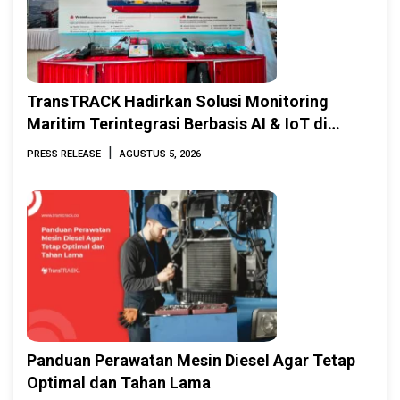
TransTRACK Hadirkan Solusi Monitoring
Maritim Terintegrasi Berbasis AI & IoT di
Indonesia Marine & Offshore Expo (IMOX)
|
PRESS RELEASE
AGUSTUS 5, 2026
2026
Panduan Perawatan Mesin Diesel Agar Tetap
Optimal dan Tahan Lama