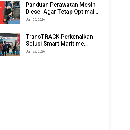
Offshore Expo (IMOX) 2026
Panduan Perawatan Mesin
Diesel Agar Tetap Optimal
dan Tahan Lama
Juli 30, 2026
TransTRACK Perkenalkan
Solusi Smart Maritime
Monitoring Berbasis AI dan
Juli 28, 2026
IoT di INAMARINE 2026