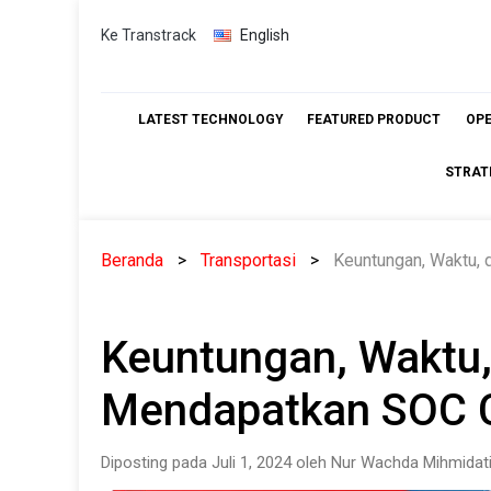
Skip
Ke Transtrack
English
to
content
LATEST TECHNOLOGY
FEATURED PRODUCT
OP
STRAT
Beranda
Transportasi
Keuntungan, Waktu, 
Keuntungan, Waktu,
Mendapatkan SOC C
Diposting pada Juli 1, 2024 oleh Nur Wachda Mihmidat