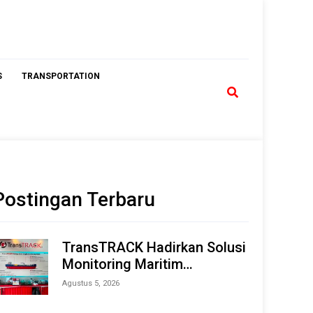
S
TRANSPORTATION
Postingan Terbaru
TransTRACK Hadirkan Solusi
Monitoring Maritim
Terintegrasi Berbasis AI &
Agustus 5, 2026
IoT di Indonesia Marine &