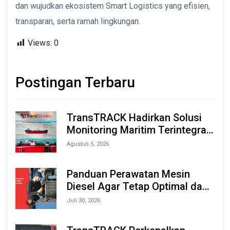
dan wujudkan ekosistem Smart Logistics yang efisien,
transparan, serta ramah lingkungan.
Views:
0
Postingan Terbaru
TransTRACK Hadirkan Solusi
Monitoring Maritim Terintegrasi
Berbasis AI & IoT di Indonesia
Agustus 5, 2026
Marine & Offshore Expo (IMOX)
2026
Panduan Perawatan Mesin
Diesel Agar Tetap Optimal dan
Tahan Lama
Juli 30, 2026