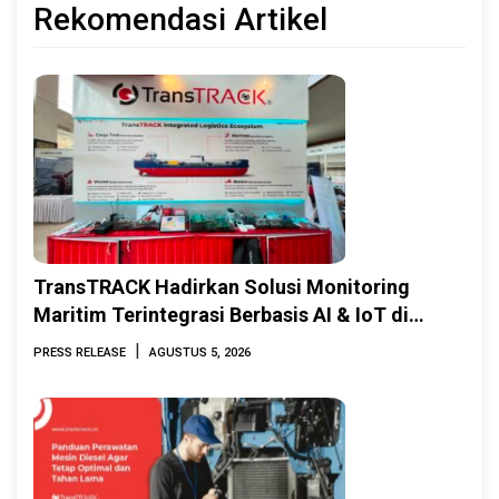
Rekomendasi Artikel
TransTRACK Hadirkan Solusi Monitoring
Maritim Terintegrasi Berbasis AI & IoT di
Indonesia Marine & Offshore Expo (IMOX)
|
PRESS RELEASE
AGUSTUS 5, 2026
2026