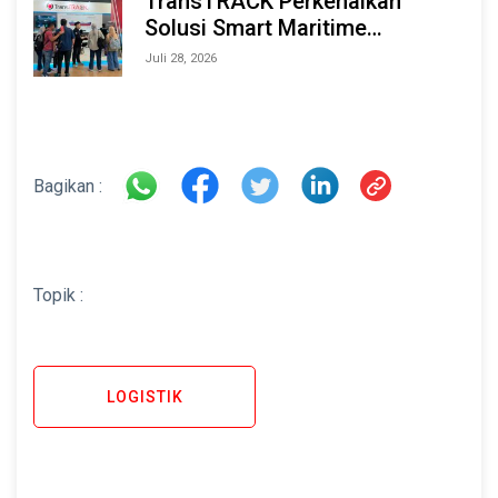
TransTRACK Perkenalkan
Solusi Smart Maritime
Monitoring Berbasis AI dan IoT
Juli 28, 2026
di INAMARINE 2026
Bagikan :
Topik :
LOGISTIK