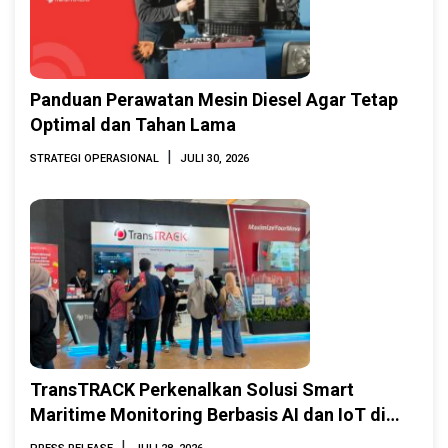
Panduan Perawatan Mesin Diesel Agar Tetap
Optimal dan Tahan Lama
|
STRATEGI OPERASIONAL
JULI 30, 2026
TransTRACK Perkenalkan Solusi Smart
Maritime Monitoring Berbasis AI dan IoT di
INAMARINE 2026
|