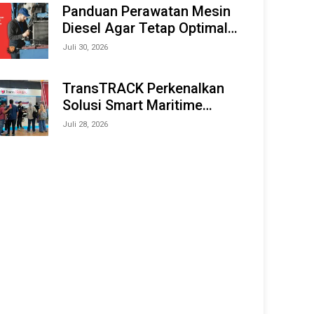
Offshore Expo (IMOX) 2026
Panduan Perawatan Mesin
Diesel Agar Tetap Optimal
dan Tahan Lama
Juli 30, 2026
TransTRACK Perkenalkan
Solusi Smart Maritime
Monitoring Berbasis AI dan
Juli 28, 2026
IoT di INAMARINE 2026