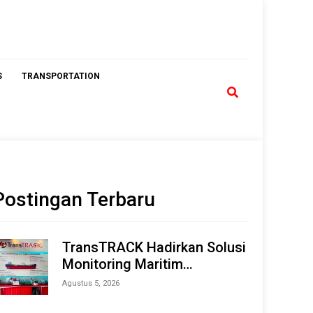
S
TRANSPORTATION
Postingan Terbaru
TransTRACK Hadirkan Solusi
Monitoring Maritim
Terintegrasi Berbasis AI &
Agustus 5, 2026
IoT di Indonesia Marine &