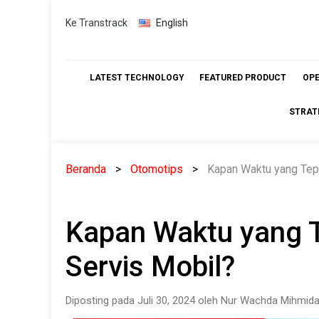
Skip
Ke Transtrack
English
to
content
LATEST TECHNOLOGY
FEATURED PRODUCT
OP
STRAT
Beranda
Otomotips
Kapan Waktu yang Tep
Kapan Waktu yang 
Servis Mobil?
Diposting pada Juli 30, 2024 oleh Nur Wachda Mihmida