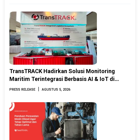
TransTRACK Hadirkan Solusi Monitoring
Maritim Terintegrasi Berbasis AI & IoT di
Indonesia Marine & Offshore Expo (IMOX)
|
PRESS RELEASE
AGUSTUS 5, 2026
2026