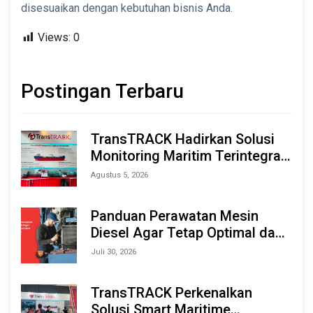
disesuaikan dengan kebutuhan bisnis Anda.
Views:
0
Postingan Terbaru
TransTRACK Hadirkan Solusi
Monitoring Maritim Terintegrasi
Berbasis AI & IoT di Indonesia
Agustus 5, 2026
Marine & Offshore Expo (IMOX)
2026
Panduan Perawatan Mesin
Diesel Agar Tetap Optimal dan
Tahan Lama
Juli 30, 2026
TransTRACK Perkenalkan
Solusi Smart Maritime