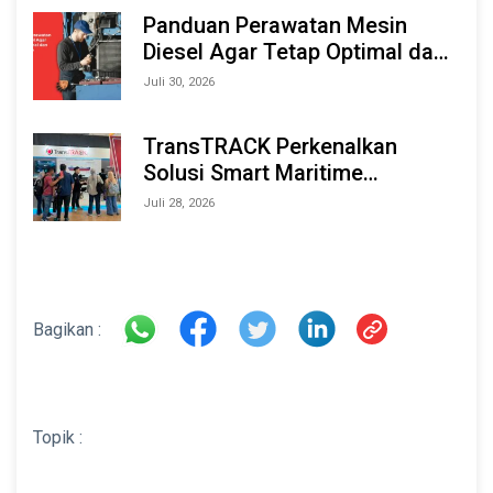
2026
Panduan Perawatan Mesin
Diesel Agar Tetap Optimal dan
Tahan Lama
Juli 30, 2026
TransTRACK Perkenalkan
Solusi Smart Maritime
Monitoring Berbasis AI dan IoT
Juli 28, 2026
di INAMARINE 2026
Bagikan :
Topik :