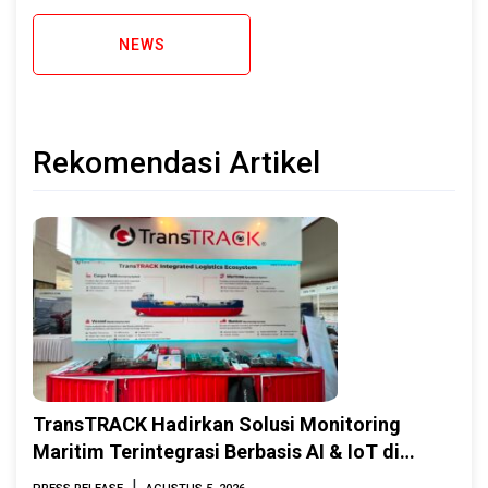
NEWS
Rekomendasi Artikel
TransTRACK Hadirkan Solusi Monitoring
Maritim Terintegrasi Berbasis AI & IoT di
Indonesia Marine & Offshore Expo (IMOX)
|