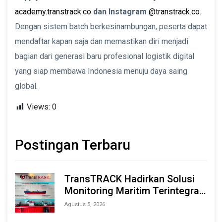
academy.transtrack.co
dan Instagram
@transtrack.co
.
Dengan sistem batch berkesinambungan, peserta dapat
mendaftar kapan saja dan memastikan diri menjadi
bagian dari generasi baru profesional logistik digital
yang siap membawa Indonesia menuju daya saing
global.
Views:
0
Postingan Terbaru
TransTRACK Hadirkan Solusi
Monitoring Maritim Terintegrasi
Berbasis AI & IoT di Indonesia
Agustus 5, 2026
Marine & Offshore Expo (IMOX)