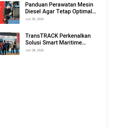
Offshore Expo (IMOX) 2026
Panduan Perawatan Mesin
Diesel Agar Tetap Optimal
dan Tahan Lama
Juli 30, 2026
TransTRACK Perkenalkan
Solusi Smart Maritime
Monitoring Berbasis AI dan
Juli 28, 2026
IoT di INAMARINE 2026