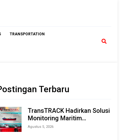
S
TRANSPORTATION
Postingan Terbaru
TransTRACK Hadirkan Solusi
Monitoring Maritim
Terintegrasi Berbasis AI &
Agustus 5, 2026
IoT di Indonesia Marine &