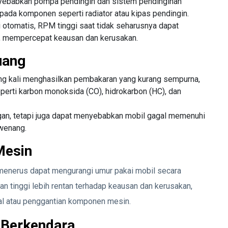
nyebabkan pompa pendingin dan sistem pendinginan
pada komponen seperti radiator atau kipas pendingin.
 otomatis, RPM tinggi saat tidak seharusnya dapat
i, mempercepat keausan dan kerusakan.
uang
ng kali menghasilkan pembakaran yang kurang sempurna,
erti karbon monoksida (CO), hidrokarbon (HC), dan
ngan, tetapi juga dapat menyebabkan mobil gagal memenuhi
rwenang.
Mesin
enerus dapat mengurangi umur pakai mobil secara
n tinggi lebih rentan terhadap keausan dan kerusakan,
al atau penggantian komponen mesin.
 Berkendara