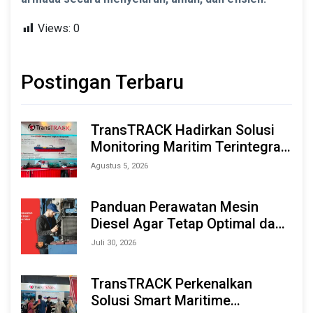
Views:
0
Postingan Terbaru
TransTRACK Hadirkan Solusi
Monitoring Maritim Terintegrasi
Berbasis AI & IoT di Indonesia
Agustus 5, 2026
Marine & Offshore Expo (IMOX)
2026
Panduan Perawatan Mesin
Diesel Agar Tetap Optimal dan
Tahan Lama
Juli 30, 2026
TransTRACK Perkenalkan
Solusi Smart Maritime