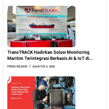
TransTRACK Hadirkan Solusi Monitoring
Maritim Terintegrasi Berbasis AI & IoT di
Indonesia Marine & Offshore Expo (IMOX)
|
PRESS RELEASE
AGUSTUS 5, 2026
2026