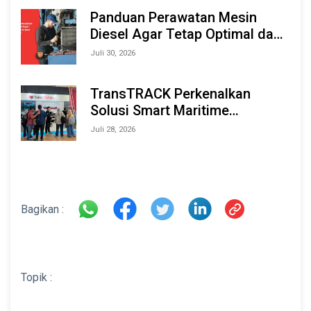
2026
Panduan Perawatan Mesin
Diesel Agar Tetap Optimal dan
Tahan Lama
Juli 30, 2026
TransTRACK Perkenalkan
Solusi Smart Maritime
Monitoring Berbasis AI dan IoT
Juli 28, 2026
di INAMARINE 2026
Bagikan :
Topik :