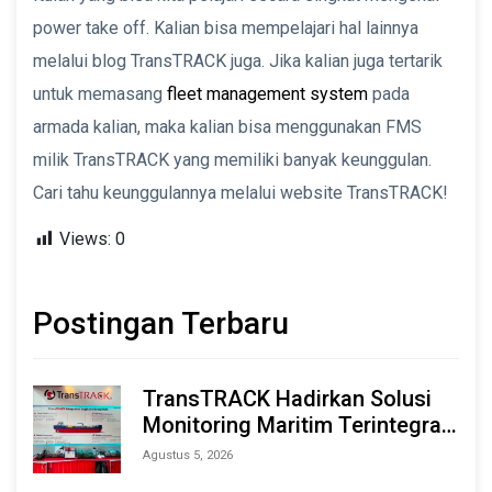
power take off. Kalian bisa mempelajari hal lainnya
melalui blog TransTRACK juga. Jika kalian juga tertarik
untuk memasang
fleet management system
pada
armada kalian, maka kalian bisa menggunakan FMS
milik TransTRACK yang memiliki banyak keunggulan.
Cari tahu keunggulannya melalui website TransTRACK!
Views:
0
Postingan Terbaru
TransTRACK Hadirkan Solusi
Monitoring Maritim Terintegrasi
Berbasis AI & IoT di Indonesia
Agustus 5, 2026
Marine & Offshore Expo (IMOX)