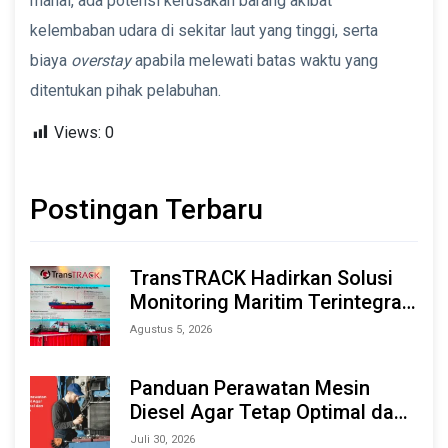
mahal, ada potensi kerusakan barang akibat
kelembaban udara di sekitar laut yang tinggi, serta
biaya
overstay
apabila melewati batas waktu yang
ditentukan pihak pelabuhan.
Views:
0
Postingan Terbaru
TransTRACK Hadirkan Solusi
Monitoring Maritim Terintegrasi
Berbasis AI & IoT di Indonesia
Agustus 5, 2026
Marine & Offshore Expo (IMOX)
2026
Panduan Perawatan Mesin
Diesel Agar Tetap Optimal dan
Tahan Lama
Juli 30, 2026