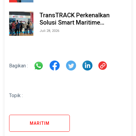
TransTRACK Perkenalkan
Solusi Smart Maritime
Monitoring Berbasis AI dan IoT
Juli 28, 2026
di INAMARINE 2026
Bagikan :
Topik :
MARITIM