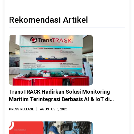
Rekomendasi Artikel
TransTRACK Hadirkan Solusi Monitoring
Maritim Terintegrasi Berbasis AI & IoT di
Indonesia Marine & Offshore Expo (IMOX)
|
PRESS RELEASE
AGUSTUS 5, 2026
2026