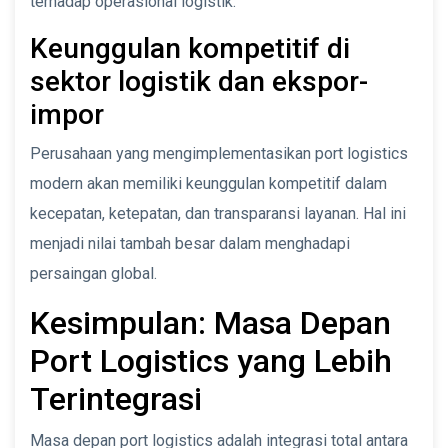
terhadap operasional logistik.
Keunggulan kompetitif di
sektor logistik dan ekspor-
impor
Perusahaan yang mengimplementasikan port logistics
modern akan memiliki keunggulan kompetitif dalam
kecepatan, ketepatan, dan transparansi layanan. Hal ini
menjadi nilai tambah besar dalam menghadapi
persaingan global.
Kesimpulan: Masa Depan
Port Logistics yang Lebih
Terintegrasi
Masa depan port logistics adalah integrasi total antara