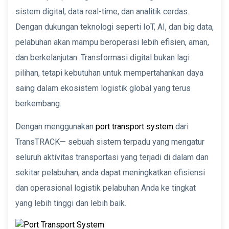
sistem digital, data real-time, dan analitik cerdas.
Dengan dukungan teknologi seperti IoT, AI, dan big data,
pelabuhan akan mampu beroperasi lebih efisien, aman,
dan berkelanjutan. Transformasi digital bukan lagi
pilihan, tetapi kebutuhan untuk mempertahankan daya
saing dalam ekosistem logistik global yang terus
berkembang.
Dengan menggunakan
port transport system
dari
TransTRACK— sebuah sistem terpadu yang mengatur
seluruh aktivitas transportasi yang terjadi di dalam dan
sekitar pelabuhan, anda dapat meningkatkan efisiensi
dan operasional logistik pelabuhan Anda ke tingkat
yang lebih tinggi dan lebih baik.