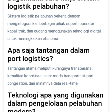
logistik pelabuhan?
Sistem logistik pelabuhan bekerja dengan
mengintegrasikan berbagai pihak seperti operator
kapal, truk, dan gudang menggunakan teknologi digital
untuk meningkatkan efisiensi.
Apa saja tantangan dalam
port logistics?
Tantangan utama meliputi kurangnya transparansi,
kesulitan koordinasi antar moda transportasi, port
congestion, dan minimnya data real-time.
Teknologi apa yang digunakan
dalam pengelolaan pelabuhan
modern?