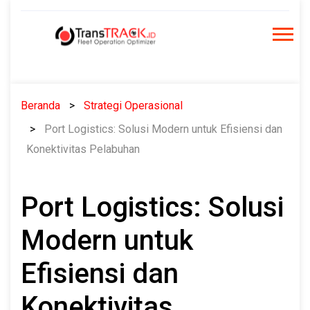
Skip
to
content
Beranda
Strategi Operasional
Port Logistics: Solusi Modern untuk Efisiensi dan
Konektivitas Pelabuhan
Port Logistics: Solusi
Modern untuk
Efisiensi dan
Konektivitas