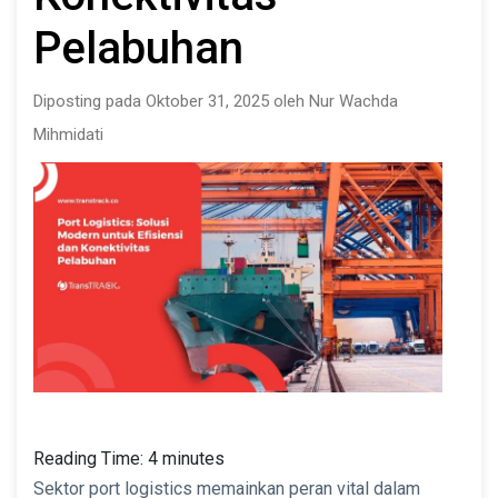
Pelabuhan
Diposting pada Oktober 31, 2025 oleh Nur Wachda
Mihmidati
Reading Time:
4
minutes
Sektor port logistics memainkan peran vital dalam