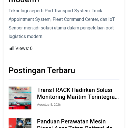
Teknologi seperti Port Transport System, Truck
Appointment System, Fleet Command Center, dan IoT
Sensor menjadi solusi utama dalam pengelolaan port
logistics modern.
Views:
0
Postingan Terbaru
TransTRACK Hadirkan Solusi
Monitoring Maritim Terintegrasi
Berbasis AI & IoT di Indonesia
Agustus 5, 2026
Marine & Offshore Expo (IMOX)
2026
Panduan Perawatan Mesin