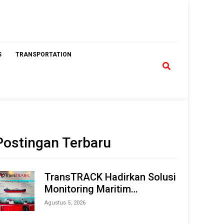
S
TRANSPORTATION
Postingan Terbaru
TransTRACK Hadirkan Solusi
Monitoring Maritim
Terintegrasi Berbasis AI &
Agustus 5, 2026
IoT di Indonesia Marine &