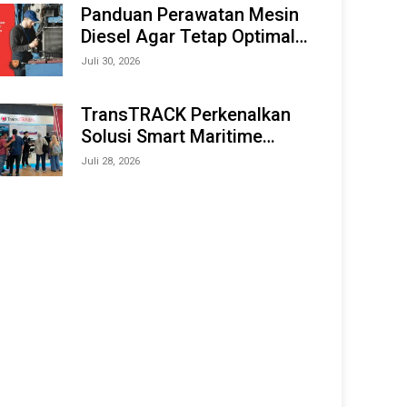
Offshore Expo (IMOX) 2026
Panduan Perawatan Mesin
Diesel Agar Tetap Optimal
dan Tahan Lama
Juli 30, 2026
TransTRACK Perkenalkan
Solusi Smart Maritime
Monitoring Berbasis AI dan
Juli 28, 2026
IoT di INAMARINE 2026