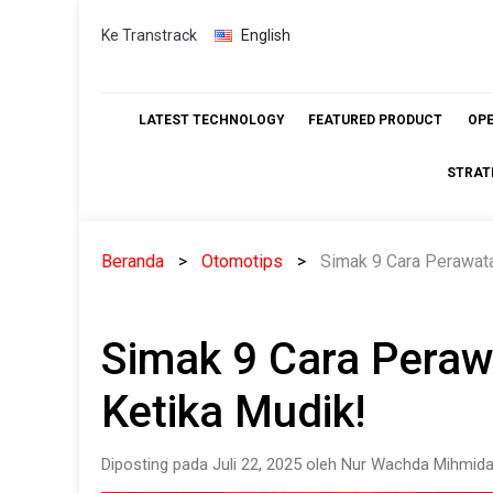
Skip
Ke Transtrack
English
to
content
LATEST TECHNOLOGY
FEATURED PRODUCT
OP
STRAT
Beranda
Otomotips
Simak 9 Cara Perawata
Simak 9 Cara Peraw
Ketika Mudik!
Diposting pada Juli 22, 2025 oleh Nur Wachda Mihmida