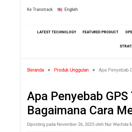
Skip
Ke Transtrack
English
to
content
LATEST TECHNOLOGY
FEATURED PRODUCT
OP
STRAT
Beranda
Produk Unggulan
Apa Penyebab G
Apa Penyebab GPS T
Bagaimana Cara Me
Diposting pada November 26, 2025 oleh Nur Wachda M