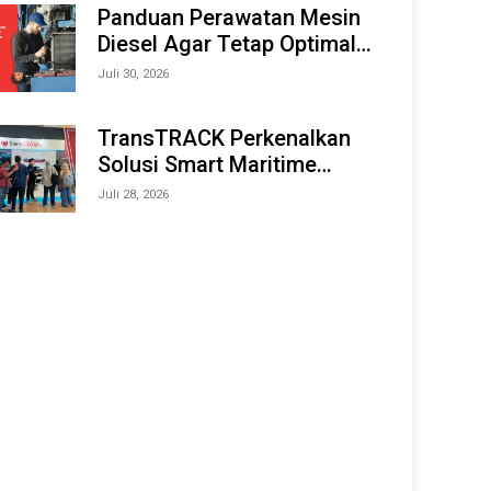
Offshore Expo (IMOX) 2026
Panduan Perawatan Mesin
Diesel Agar Tetap Optimal
dan Tahan Lama
Juli 30, 2026
TransTRACK Perkenalkan
Solusi Smart Maritime
Monitoring Berbasis AI dan
Juli 28, 2026
IoT di INAMARINE 2026