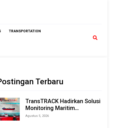
S
TRANSPORTATION
Postingan Terbaru
TransTRACK Hadirkan Solusi
Monitoring Maritim
Terintegrasi Berbasis AI &
Agustus 5, 2026
IoT di Indonesia Marine &