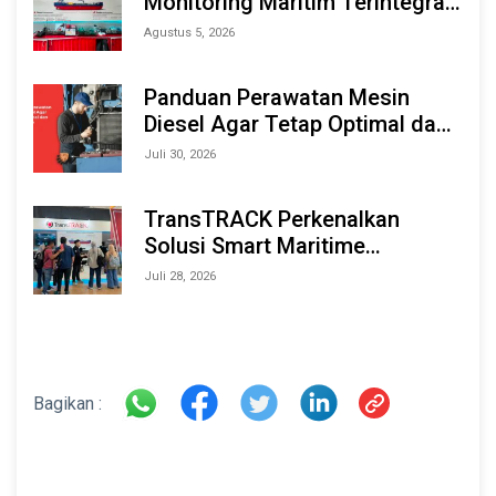
Monitoring Maritim Terintegrasi
Berbasis AI & IoT di Indonesia
Agustus 5, 2026
Marine & Offshore Expo (IMOX)
2026
Panduan Perawatan Mesin
Diesel Agar Tetap Optimal dan
Tahan Lama
Juli 30, 2026
TransTRACK Perkenalkan
Solusi Smart Maritime
Monitoring Berbasis AI dan IoT
Juli 28, 2026
di INAMARINE 2026
Bagikan :