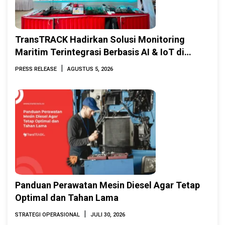
TransTRACK Hadirkan Solusi Monitoring
Maritim Terintegrasi Berbasis AI & IoT di
Indonesia Marine & Offshore Expo (IMOX)
|
PRESS RELEASE
AGUSTUS 5, 2026
2026
Panduan Perawatan Mesin Diesel Agar Tetap
Optimal dan Tahan Lama
|
STRATEGI OPERASIONAL
JULI 30, 2026