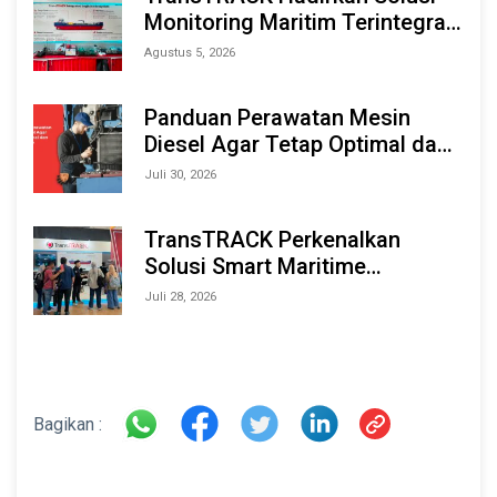
Monitoring Maritim Terintegrasi
Berbasis AI & IoT di Indonesia
Agustus 5, 2026
Marine & Offshore Expo (IMOX)
2026
Panduan Perawatan Mesin
Diesel Agar Tetap Optimal dan
Tahan Lama
Juli 30, 2026
TransTRACK Perkenalkan
Solusi Smart Maritime
Monitoring Berbasis AI dan IoT
Juli 28, 2026
di INAMARINE 2026
Bagikan :