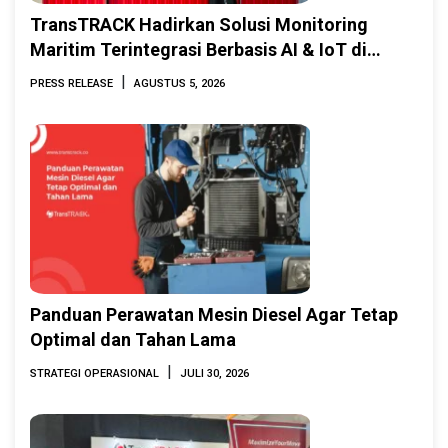
TransTRACK Hadirkan Solusi Monitoring
Maritim Terintegrasi Berbasis AI & IoT di
Indonesia Marine & Offshore Expo (IMOX)
|
PRESS RELEASE
AGUSTUS 5, 2026
2026
Panduan Perawatan Mesin Diesel Agar Tetap
Optimal dan Tahan Lama
|
STRATEGI OPERASIONAL
JULI 30, 2026