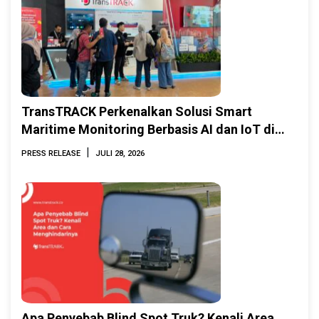
TransTRACK Perkenalkan Solusi Smart
Maritime Monitoring Berbasis AI dan IoT di
INAMARINE 2026
|
PRESS RELEASE
JULI 28, 2026
Apa Penyebab Blind Spot Truk? Kenali Area