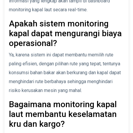
informasi yang lengkap akan tampil di dashboard
monitoring kapal laut secara real-time.
Apakah sistem monitoring
kapal dapat mengurangi biaya
operasional?
Ya, karena sistem ini dapat membantu memilih rute
paling efisien, dengan pilihan rute yang tepat, tentunya
konsumsi bahan bakar akan berkurang dan kapal dapat
menghindari rute berbahaya sehingga menghindari
risiko kerusakan mesin yang mahal.
Bagaimana monitoring kapal
laut membantu keselamatan
kru dan kargo?