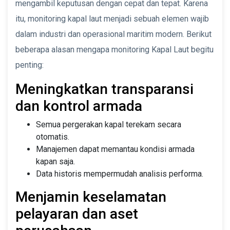
mengambil keputusan dengan cepat dan tepat. Karena
itu, monitoring kapal laut menjadi sebuah elemen wajib
dalam industri dan operasional maritim modern. Berikut
beberapa alasan mengapa monitoring Kapal Laut begitu
penting:
Meningkatkan transparansi
dan kontrol armada
Semua pergerakan kapal terekam secara
otomatis.
Manajemen dapat memantau kondisi armada
kapan saja.
Data historis mempermudah analisis performa.
Menjamin keselamatan
pelayaran dan aset