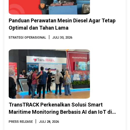
Panduan Perawatan Mesin Diesel Agar Tetap
Optimal dan Tahan Lama
|
STRATEGI OPERASIONAL
JULI 30, 2026
TransTRACK Perkenalkan Solusi Smart
Maritime Monitoring Berbasis AI dan IoT di
INAMARINE 2026
|
PRESS RELEASE
JULI 28, 2026