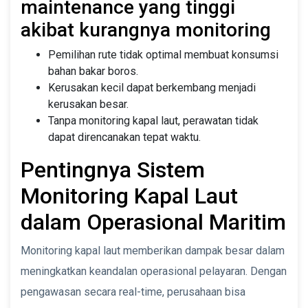
maintenance yang tinggi
akibat kurangnya monitoring
Pemilihan rute tidak optimal membuat konsumsi
bahan bakar boros.
Kerusakan kecil dapat berkembang menjadi
kerusakan besar.
Tanpa monitoring kapal laut, perawatan tidak
dapat direncanakan tepat waktu.
Pentingnya Sistem
Monitoring Kapal Laut
dalam Operasional Maritim
Monitoring kapal laut memberikan dampak besar dalam
meningkatkan keandalan operasional pelayaran. Dengan
pengawasan secara real-time, perusahaan bisa