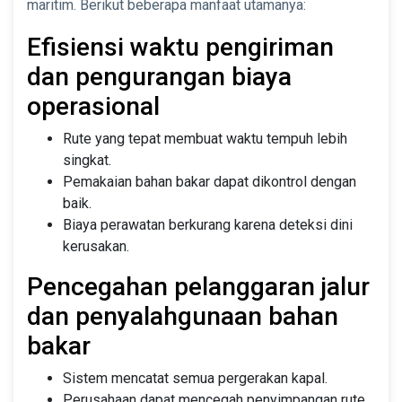
maritim. Berikut beberapa manfaat utamanya:
Efisiensi waktu pengiriman
dan pengurangan biaya
operasional
Rute yang tepat membuat waktu tempuh lebih
singkat.
Pemakaian bahan bakar dapat dikontrol dengan
baik.
Biaya perawatan berkurang karena deteksi dini
kerusakan.
Pencegahan pelanggaran jalur
dan penyalahgunaan bahan
bakar
Sistem mencatat semua pergerakan kapal.
Perusahaan dapat mencegah penyimpangan rute.