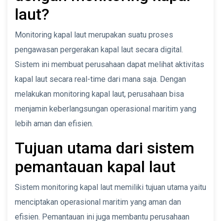
laut?
Monitoring kapal laut merupakan suatu proses
pengawasan pergerakan kapal laut secara digital.
Sistem ini membuat perusahaan dapat melihat aktivitas
kapal laut secara real-time dari mana saja. Dengan
melakukan monitoring kapal laut, perusahaan bisa
menjamin keberlangsungan operasional maritim yang
lebih aman dan efisien.
Tujuan utama dari sistem
pemantauan kapal laut
Sistem monitoring kapal laut memiliki tujuan utama yaitu
menciptakan operasional maritim yang aman dan
efisien. Pemantauan ini juga membantu perusahaan