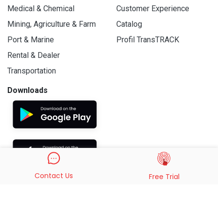
Medical & Chemical
Customer Experience
Mining, Agriculture & Farm
Catalog
Port & Marine
Profil TransTRACK
Rental & Dealer
Transportation
Downloads
Contact Us
Free Trial
© 2019 - 2026 PT. Indo Trans Teknologi. All Rights Reserved.