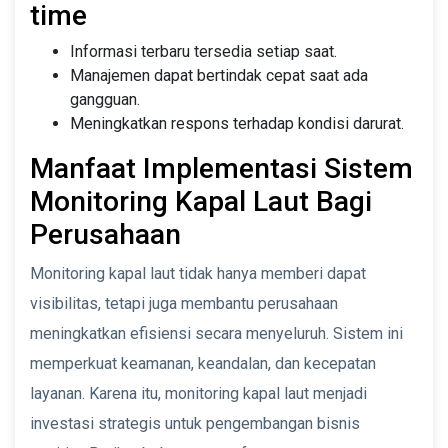
time
Informasi terbaru tersedia setiap saat.
Manajemen dapat bertindak cepat saat ada
gangguan.
Meningkatkan respons terhadap kondisi darurat.
Manfaat Implementasi Sistem
Monitoring Kapal Laut Bagi
Perusahaan
Monitoring kapal laut tidak hanya memberi dapat
visibilitas, tetapi juga membantu perusahaan
meningkatkan efisiensi secara menyeluruh. Sistem ini
memperkuat keamanan, keandalan, dan kecepatan
layanan. Karena itu, monitoring kapal laut menjadi
investasi strategis untuk pengembangan bisnis