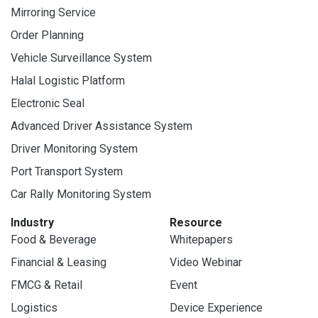
Mirroring Service
Order Planning
Vehicle Surveillance System
Halal Logistic Platform
Electronic Seal
Advanced Driver Assistance System
Driver Monitoring System
Port Transport System
Car Rally Monitoring System
Industry
Resource
Food & Beverage
Whitepapers
Financial & Leasing
Video Webinar
FMCG & Retail
Event
Logistics
Device Experience