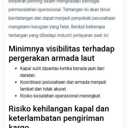
berperan penting dalam menghadapi berbagai
permasalahan operasional. Tantangan ini akan terus
berdatangan dan dapat menjadi penyebab perusahaan
mengalami kerugian yang fatal. Berikut beberapa
tantangan yang dihadapi industri pelayaran saat ini:
Minimnya visibilitas terhadap
pergerakan armada laut
Kapal sulit dipantau ketika berada jauh dari
daratan.
Koordinasi perusahaan dan armada menjadi
lambat dan tidak akurat.
Risiko kesalahan operasional meningkat.
Risiko kehilangan kapal dan
keterlambatan pengiriman
kargo