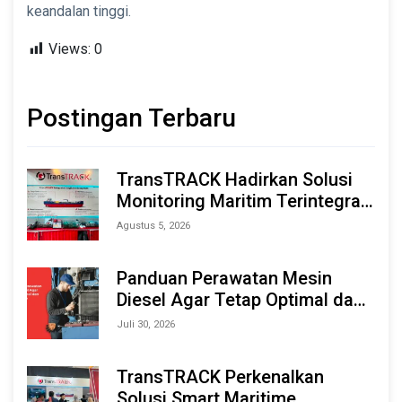
keandalan tinggi.
Views:
0
Postingan Terbaru
TransTRACK Hadirkan Solusi
Monitoring Maritim Terintegrasi
Berbasis AI & IoT di Indonesia
Agustus 5, 2026
Marine & Offshore Expo (IMOX)
2026
Panduan Perawatan Mesin
Diesel Agar Tetap Optimal dan
Tahan Lama
Juli 30, 2026
TransTRACK Perkenalkan
Solusi Smart Maritime