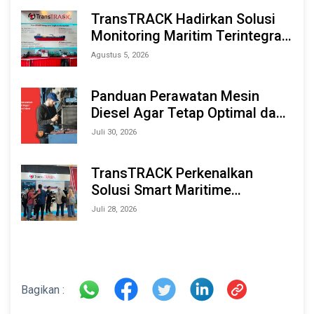
TransTRACK Hadirkan Solusi
Monitoring Maritim Terintegrasi
Berbasis AI & IoT di Indonesia
Agustus 5, 2026
Marine & Offshore Expo (IMOX)
2026
Panduan Perawatan Mesin
Diesel Agar Tetap Optimal dan
Tahan Lama
Juli 30, 2026
TransTRACK Perkenalkan
Solusi Smart Maritime
Monitoring Berbasis AI dan IoT
Juli 28, 2026
di INAMARINE 2026
Bagikan :